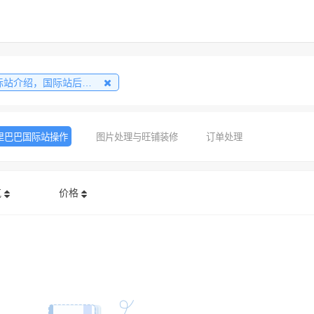
绍，国际站后台认识，国际站排序规则，产品学习
里巴巴国际站操作
图片处理与旺铺装修
订单处理
气
价格